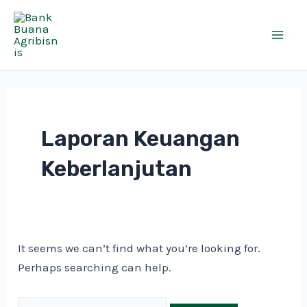
Skip
Search
Mai
to
for:
Men
content
Laporan Keuangan
Keberlanjutan
It seems we can’t find what you’re looking for.
Perhaps searching can help.