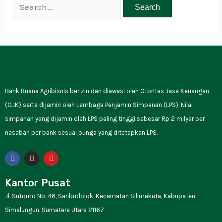
Bank Buana Agribisnis berizin dan diawasi oleh Otoritas Jasa Keuangan
(OJK) serta dijamin oleh Lembaga Penjamin Simpanan (LPS). Nilai
simpanan yang dijamin oleh LPS paling tinggi sebesar Rp 2 milyar per
nasabah per bank sesuai bunga yang ditetapkan LPS.
F
I
Y
a
n
o
c
s
u
e
t
t
Kantor Pusat
b
a
u
o
g
b
Jl. Sutomo No. 46, Saribudolok, Kecamatan Silimakuta, Kabupaten
o
r
e
k
a
Simalungun, Sumatera Utara 21167
m