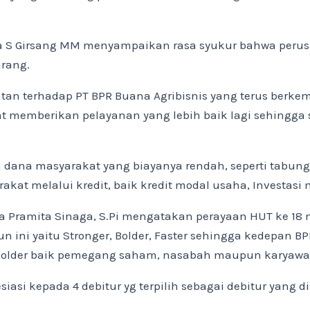
ina S Girsang MM menyampaikan rasa syukur bahwa perus
arang.
an terhadap PT BPR Buana Agribisnis yang terus berkem
at memberikan pelayanan yang lebih baik lagi sehingga
a dana masyarakat yang biayanya rendah, seperti tabun
kat melalui kredit, baik kredit modal usaha, Investas
elia Pramita Sinaga, S.Pi mengatakan perayaan HUT ke 
ni yaitu Stronger, Bolder, Faster sehingga kedepan BPR 
eholder baik pemegang saham, nasabah maupun karyaw
asi kepada 4 debitur yg terpilih sebagai debitur yang 