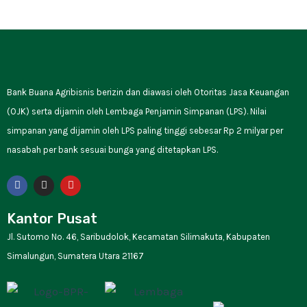
Bank Buana Agribisnis berizin dan diawasi oleh Otoritas Jasa Keuangan
(OJK) serta dijamin oleh Lembaga Penjamin Simpanan (LPS). Nilai
simpanan yang dijamin oleh LPS paling tinggi sebesar Rp 2 milyar per
nasabah per bank sesuai bunga yang ditetapkan LPS.
F
I
Y
a
n
o
c
s
u
e
t
t
Kantor Pusat
b
a
u
o
g
b
Jl. Sutomo No. 46, Saribudolok, Kecamatan Silimakuta, Kabupaten
o
r
e
k
a
Simalungun, Sumatera Utara 21167
m