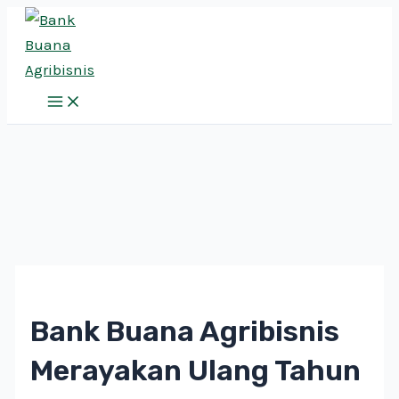
Main
Skip
Menu
to
content
Bank Buana Agribisnis
Merayakan Ulang Tahun