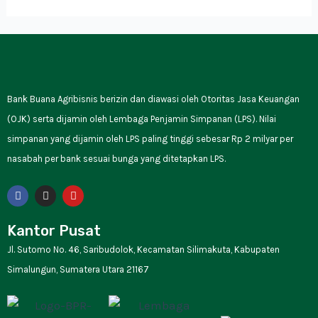
Bank Buana Agribisnis berizin dan diawasi oleh Otoritas Jasa Keuangan
(OJK) serta dijamin oleh Lembaga Penjamin Simpanan (LPS). Nilai
simpanan yang dijamin oleh LPS paling tinggi sebesar Rp 2 milyar per
nasabah per bank sesuai bunga yang ditetapkan LPS.
F
I
Y
a
n
o
c
s
u
e
t
t
Kantor Pusat
b
a
u
o
g
b
Jl. Sutomo No. 46, Saribudolok, Kecamatan Silimakuta, Kabupaten
o
r
e
k
a
Simalungun, Sumatera Utara 21167
m