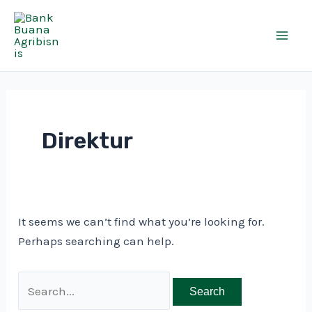
Skip
Search
Mai
to
for:
Men
content
Direktur
It seems we can’t find what you’re looking for.
Perhaps searching can help.