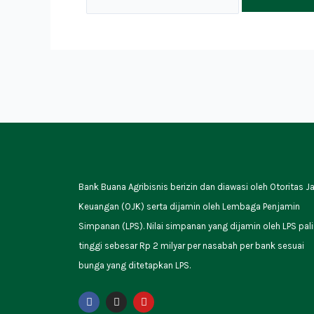
Bank Buana Agribisnis berizin dan diawasi oleh Otoritas J
Keuangan (OJK) serta dijamin oleh Lembaga Penjamin
Simpanan (LPS). Nilai simpanan yang dijamin oleh LPS pal
tinggi sebesar Rp 2 milyar per nasabah per bank sesuai
bunga yang ditetapkan LPS.
F
I
Y
a
n
o