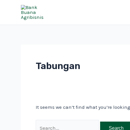
Skip
Search
to
for:
content
Tabungan
It seems we can’t find what you’re lookin