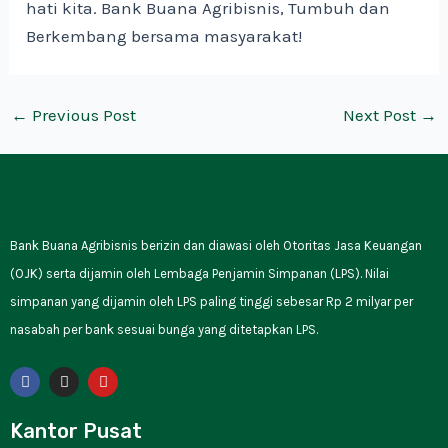
hati kita. Bank Buana Agribisnis, Tumbuh dan
Berkembang bersama masyarakat!
←
Previous Post
Next Post
→
Bank Buana Agribisnis berizin dan diawasi oleh Otoritas Jasa Keuangan
(OJK) serta dijamin oleh Lembaga Penjamin Simpanan (LPS). Nilai
simpanan yang dijamin oleh LPS paling tinggi sebesar Rp 2 milyar per
nasabah per bank sesuai bunga yang ditetapkan LPS.
F
I
Y
a
n
o
c
s
u
e
t
t
Kantor Pusat
b
a
u