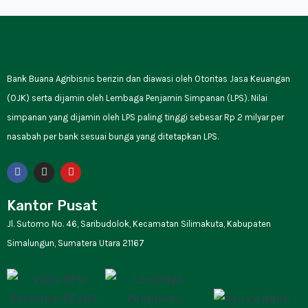
Bank Buana Agribisnis berizin dan diawasi oleh Otoritas Jasa Keuangan
(OJK) serta dijamin oleh Lembaga Penjamin Simpanan (LPS). Nilai
simpanan yang dijamin oleh LPS paling tinggi sebesar Rp 2 milyar per
nasabah per bank sesuai bunga yang ditetapkan LPS.
F
I
Y
a
n
o
c
s
u
e
t
t
Kantor Pusat
b
a
u
o
g
b
Jl. Sutomo No. 46, Saribudolok, Kecamatan Silimakuta, Kabupaten
o
r
e
k
a
Simalungun, Sumatera Utara 21167
m