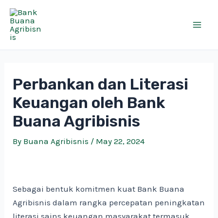
Skip
Mai
to
Men
content
Perbankan dan Literasi
Keuangan oleh Bank
Buana Agribisnis
By
Buana Agribisnis
/
May 22, 2024
Sebagai bentuk komitmen kuat Bank Buana
Agribisnis dalam rangka percepatan peningkatan
literasi sains keuangan masyarakat termasuk